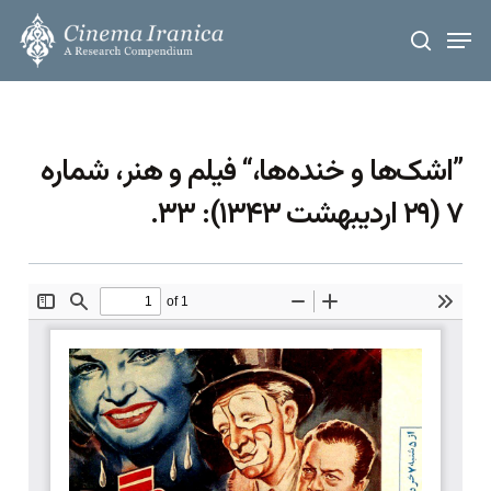
Skip
Men
to
search
main
content
”اشک‌ها و خنده‌ها،“ فیلم و هنر، شماره
۷ (۲۹ اردیبهشت ۱۳۴۳): ۳۳.