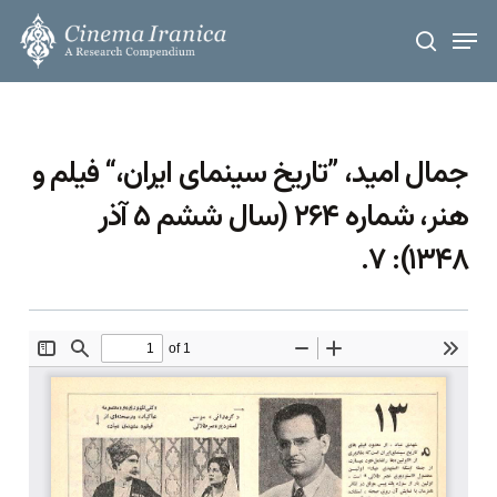
Skip
Men
to
search
main
content
جمال امید، ”تاریخ سینمای ایران،“ فیلم و
هنر، شماره ۲۶۴ (سال ششم ۵ آذر
۱۳۴۸): ۷.