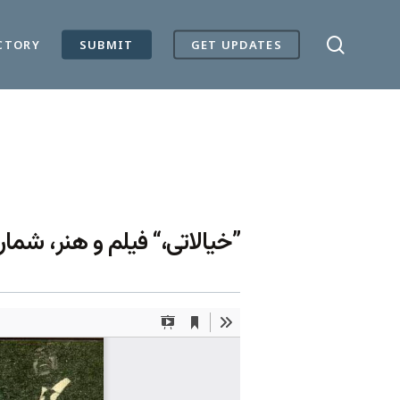
search
CTORY
SUBMIT
GET UPDATES
خیالاتی،“ فیلم و هنر، شماره ۴۳۱ (۱۳ اردیبهشت ۱۳۵۲): ۱۰-.