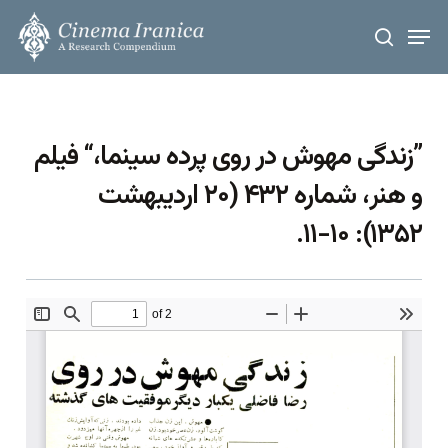
Skip
Men
to
search
main
content
”زندگی مهوش در روی پرده سینما،“ فیلم
و هنر، شماره ۴۳۲ (۲۰ اردیبهشت
۱۳۵۲): ۱۰-۱۱.