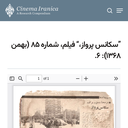
Skip
Men
to
search
main
content
”سکانس پرواز،“ فیلم، شماره ۸۵ (بهمن
۱۳۶۸): ۶.