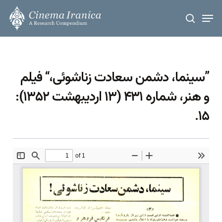
Skip
Men
to
search
main
content
”سینما، دشمن سعادت زناشوئی،“ فیلم
و هنر، شماره ۴۳۱ (۱۳ اردیبهشت ۱۳۵۲):
۱۵.