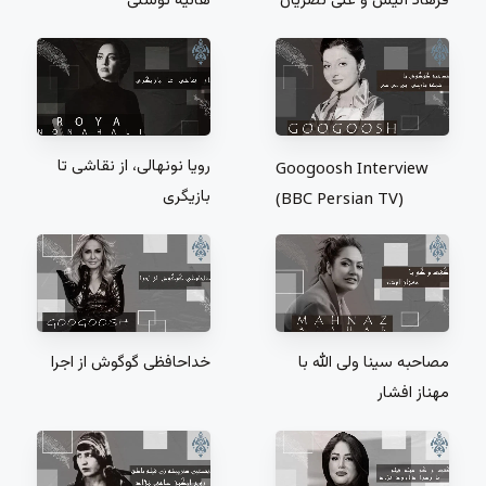
هانیه توسلی
فرهاد آئیش و علی نصریان
رویا نونهالی، از نقاشی تا
Googoosh Interview
بازیگری
(BBC Persian TV)
مصاحبه سینا ولی الله با
خداحافظی گوگوش از اجرا
مهناز افشار