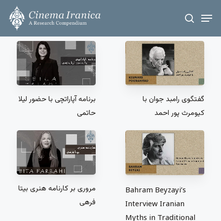
Skip
Men
to
search
main
content
برنامه آپاراتچی با حضور لیلا
گفتگوی رامبد جوان با
حاتمی
کیومرث پور احمد
مروری بر کارنامه هنری بیتا
Bahram Beyzayi’s
فرهی
Interview Iranian
Myths in Traditional