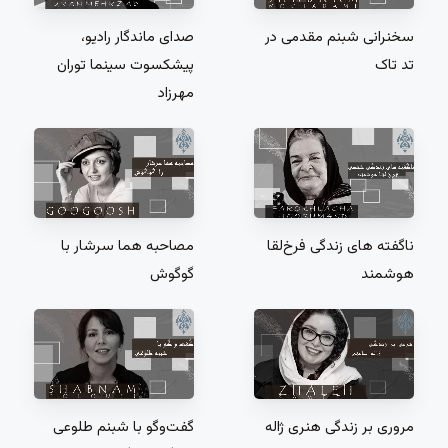
سخنرانی شبنم مقدمی در
صدای ماندگار رادیو،
تد تاک
پیشکسوت سینما توران
مهرزاد
ناگفته های زندگی فرخ‌لقا
مصاحبه هما سرشار با
هوشمند
گوگوش
مروری بر زندگی هنری ژاله
گفت‌و‌گو با شبنم طلوعی