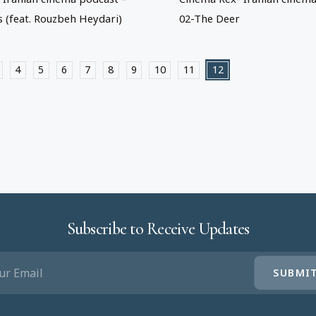
 (feat. Rouzbeh Heydari)
02-The Deer
4
5
6
7
8
9
10
11
12
Subscribe to Receive Updates
IL
UIRED)