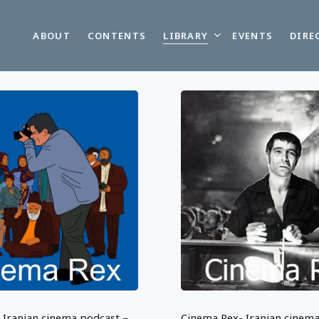
LIBRARY
ABOUT
CONTENTS
EVENTS
DIRE
 Iranian cinema podcast –
Cinema Rex- Iranian cinema