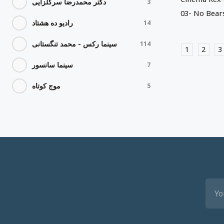
دکتر محمدرضا سرگلزایی
3
03- No Bears
رادیو ده هشتاد
14
سینما رکس - محمد تنگستانی
114
1
2
3
سینما سانسور
7
موج کوتاه
5
EMA
(REQ