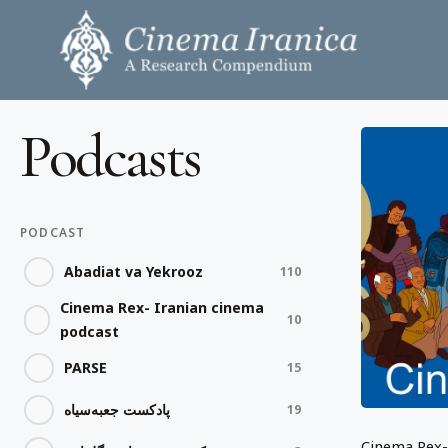
Skip
to
main
content
Podcasts
Hit enter to search or ESC to close
PODCAST
Abadiat va Yekrooz
110
Cinema Rex- Iranian cinema
10
podcast
PARSE
15
پادکست جعبه‌سیاه
19
Cinema Rex-